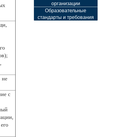
организации
ых
Образовательные
стандарты и требования
ди,
го
в);
,
 не
ние с
ный
тации,
 его