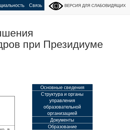
циальность
Связь
ВЕРСИЯ ДЛЯ СЛАБОВИДЯЩИХ
ышения
дров при Президиуме
Основные сведения
Структура и органы
управления
образовательной
организацией
Документы
Образование
о, в