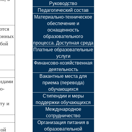
Руководство
Педагогический состав
Материально-техническое
обеспечение и
ются
оснащенность
образовательного
ионных
процесса. Доступная среда
юбой
Платные образовательные
услуги
Финансово-хозяйственная
деятельность
Вакантные места для
лидами
приема (перевода)
обучающихся
о-
Стипендии и меры
поддержки обучающихся
ту и
Международное
сотрудничество
Организация питания в
образовательной
ной